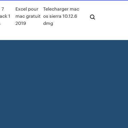
 7
Excel pour
Telecharger mac
ack 1
mac gratuit
os sierra 10.12.6
s
2019
dmg