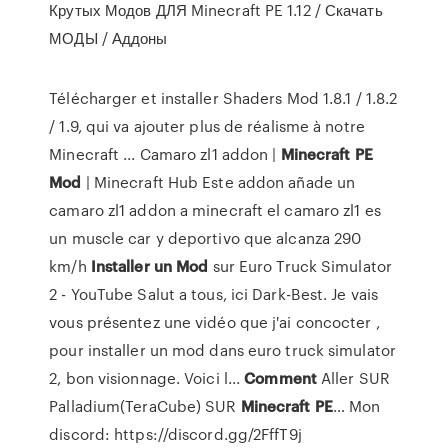
Крутых Модов ДЛЯ Minecraft PE 1.12 / Скачать
МОДЫ / Аддоны
Télécharger et installer Shaders Mod 1.8.1 / 1.8.2
/ 1.9, qui va ajouter plus de réalisme à notre
Minecraft ...
Camaro zl1 addon |
Minecraft
PE
Mod
| Minecraft Hub
Este addon añade un
camaro zl1 addon a minecraft el camaro zl1 es
un muscle car y deportivo que alcanza 290
km/h
Installer
un
Mod
sur Euro Truck Simulator
2 - YouTube
Salut a tous, ici Dark-Best. Je vais
vous présentez une vidéo que j'ai concocter ,
pour installer un mod dans euro truck simulator
2, bon visionnage. Voici l...
Comment
Aller SUR
Palladium(TeraCube) SUR
Minecraft
PE
…
Mon
discord: https://discord.gg/2FffT9j