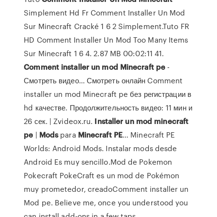
Simplement Hd Fr Comment Installer Un Mod
Sur Minecraft Cracké 1 6 2 Simplement.Tuto FR
HD Comment Installer Un Mod Too Many Items
Sur Minecraft 1 6 4. 2.87 MB 00:02:11 41.
Comment
installer
un
mod
Minecraft
pe
-
Смотреть видео… Смотреть онлайн Comment
installer un mod Minecraft pe без регистрации в
hd качестве. Продолжительность видео: 11 мин и
26 сек. | Zvideox.ru.
Installer
un
mod
minecraft
pe
|
Mods
para
Minecraft
PE
… Minecraft PE
Worlds: Android Mods. Instalar mods desde
Android Es muy sencillo.Mod de Pokemon
Pokecraft PokeCraft es un mod de Pokémon
muy prometedor, creadoComment installer un
Mod pe. Believe me, once you understood you
can install add-ons in a few taps.